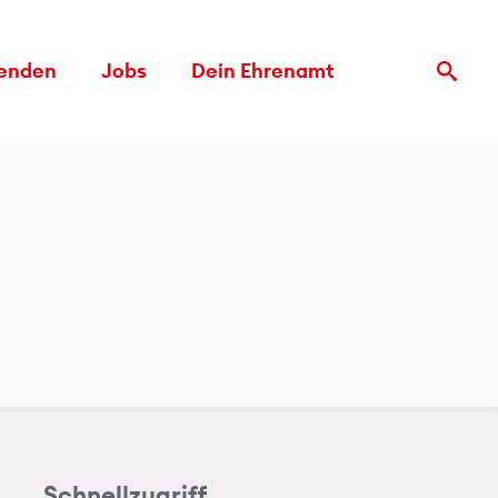
enden
Jobs
Dein Ehrenamt
Search
for:
Schnellzugriff