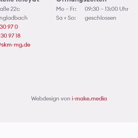
aße 22c
Mo – Fr:
09:30 – 13:00 Uhr
ngladbach
Sa + So:
geschlossen
130 97 0
130 97 18
o@skm-mg.de
Webdesign von
i-make.media