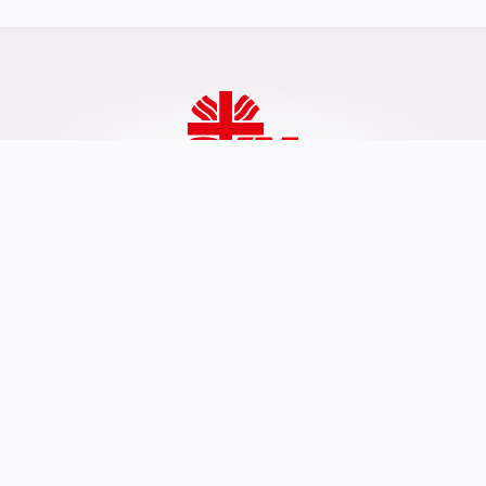
SKM Mönchengladbach e.V.
Geschäftsstelle Rheydt
Waisenhausstraße 22c
41236 Mönchengladbach
Tel.: 02166 - 130 97 0
Fax: 02166 - 130 97 18
E-Mail: info@skm-mg.de
Öffnungszeiten
Mo – Fr:
09:30 – 13:00 Uhr
Sa + So:
geschlossen