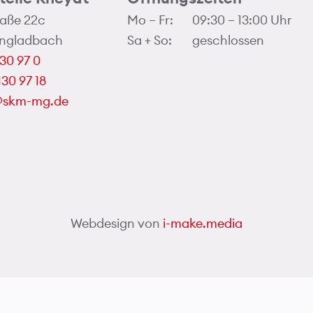
aße 22c
Mo – Fr:
09:30 – 13:00 Uhr
ngladbach
Sa + So:
geschlossen
130 97 0
130 97 18
o@skm-mg.de
Webdesign von
i-make.media