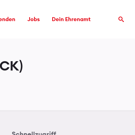
enden
Jobs
Dein Ehrenamt
Search
for:
4CK)
Schnellzugriff